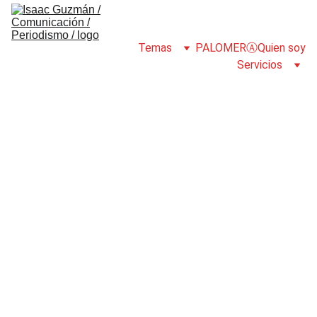
Temas
PALOMERⒶ
Quien soy
Servicios
Isaac Guzmán
12/30/2025