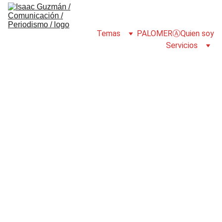
Temas
PALOMERⒶ
Quien soy
Servicios
PALOMERⒶ
PORTADA
PALOMERⒶ
6/20/2025
2 min read