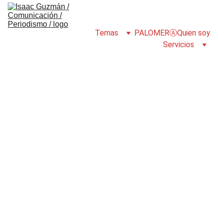
Temas
PALOMERⒶ
Quien soy
Servicios
PORTADA
COMUNIDAD
Isaac Guzmán