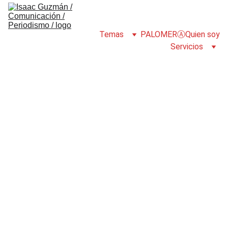
Temas
PALOMERⒶ
Quien soy
Servicios
POLÍTICA A LA MEXA
PORTADA
Isaac Guzmán
1/7/2024
2 min read